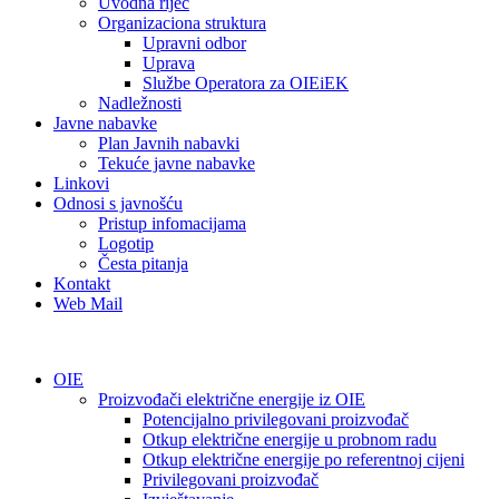
Uvodna riječ
Organizaciona struktura
Upravni odbor
Uprava
Službe Operatora za OIEiEK
Nadležnosti
Javne nabavke
Plan Javnih nabavki
Tekuće javne nabavke
Linkovi
Odnosi s javnošću
Pristup infomacijama
Logotip
Česta pitanja
Kontakt
Web Mail
OIE
Proizvođači električne energije iz OIE
Potencijalno privilegovani proizvođač
Otkup električne energije u probnom radu
Otkup električne energije po referentnoj cijeni
Privilegovani proizvođač