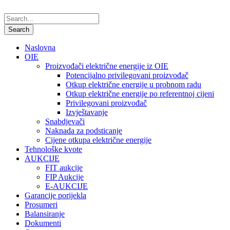
Naslovna
OIE
Proizvođači električne energije iz OIE
Potencijalno privilegovani proizvođač
Otkup električne energije u probnom radu
Otkup električne energije po referentnoj cijeni
Privilegovani proizvođač
Izvještavanje
Snabdjevači
Naknada za podsticanje
Cijene otkupa električne energije
Tehnološke kvote
AUKCIJE
FIT aukcije
FIP Aukcije
E-AUKCIJE
Garancije porijekla
Prosumeri
Balansiranje
Dokumenti