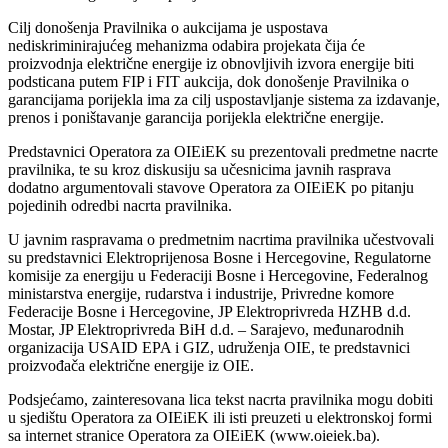
Cilj donošenja Pravilnika o aukcijama je uspostava
nediskriminirajućeg mehanizma odabira projekata čija će
proizvodnja električne energije iz obnovljivih izvora energije biti
podsticana putem FIP i FIT aukcija, dok donošenje Pravilnika o
garancijama porijekla ima za cilj uspostavljanje sistema za izdavanje,
prenos i poništavanje garancija porijekla električne energije.
Predstavnici Operatora za OIEiEK su prezentovali predmetne nacrte
pravilnika, te su kroz diskusiju sa učesnicima javnih rasprava
dodatno argumentovali stavove Operatora za OIEiEK po pitanju
pojedinih odredbi nacrta pravilnika.
U javnim raspravama o predmetnim nacrtima pravilnika učestvovali
su predstavnici Elektroprijenosa Bosne i Hercegovine, Regulatorne
komisije za energiju u Federaciji Bosne i Hercegovine, Federalnog
ministarstva energije, rudarstva i industrije, Privredne komore
Federacije Bosne i Hercegovine, JP Elektroprivreda HZHB d.d.
Mostar, JP Elektroprivreda BiH d.d. – Sarajevo, međunarodnih
organizacija USAID EPA i GIZ, udruženja OIE, te predstavnici
proizvođača električne energije iz OIE.
Podsjećamo, zainteresovana lica tekst nacrta pravilnika mogu dobiti
u sjedištu Operatora za OIEiEK ili isti preuzeti u elektronskoj formi
sa internet stranice Operatora za OIEiEK (www.oieiek.ba).