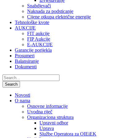
Izvještavanje
Snabdjevači
Naknada za podsticanje
Cijene otkupa električne energije
Tehnološke kvote
AUKCIJE
FIT aukcije
FIP Aukcije
E-AUKCIJE
Garancije porijekla
Prosumeri
Balansiranje
Dokumenti
Novosti
O nama
Osnovne informacije
Uvodna riječ
Organizaciona struktura
Upravni odbor
Uprava
Službe Operatora za OIEiEK