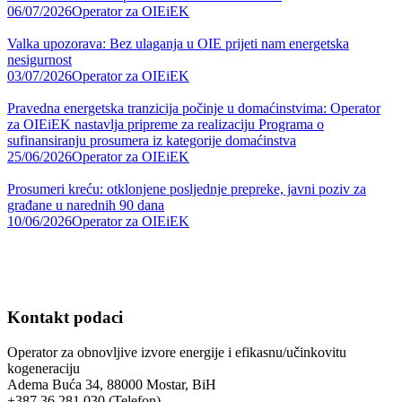
06/07/2026
Operator za OIEiEK
Valka upozorava: Bez ulaganja u OIE prijeti nam energetska
nesigurnost
03/07/2026
Operator za OIEiEK
Pravedna energetska tranzicija počinje u domaćinstvima: Operator
za OIEiEK nastavlja pripreme za realizaciju Programa o
sufinansiranju prosumera iz kategorije domaćinstva
25/06/2026
Operator za OIEiEK
Prosumeri kreću: otklonjene posljednje prepreke, javni poziv za
građane u narednih 90 dana
10/06/2026
Operator za OIEiEK
Kontakt podaci
Operator za obnovljive izvore energije i efikasnu/učinkovitu
kogeneraciju
Adema Buća 34, 88000 Mostar, BiH
+387 36 281 030 (Telefon)