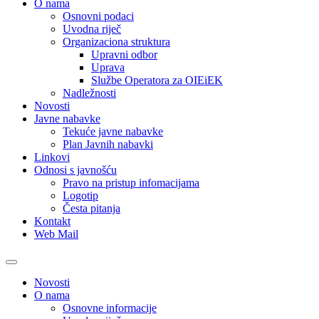
O nama
Osnovni podaci
Uvodna riječ
Organizaciona struktura
Upravni odbor
Uprava
Službe Operatora za OIEiEK
Nadležnosti
Novosti
Javne nabavke
Tekuće javne nabavke
Plan Javnih nabavki
Linkovi
Odnosi s javnošću
Pravo na pristup infomacijama
Logotip
Česta pitanja
Kontakt
Web Mail
Novosti
O nama
Osnovne informacije