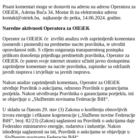
Pisani komentari mogu se dostaviti na adresu na adresu Operatora za
OIEiEK, Adema Buća 34, Mostar ili na elektronsku adresu
kontakt@oieiek.ba, najkasnije do petka, 14.06.2024. godine.
Naredne aktivnosti Operatora za OIEiEK
Operator za OIEiEK će izvršiti analizu svih zaprimljenih komentara
(usmenih i pismenih) na predmetne nacrte pravilnika, te utvrditi
opravdanost istih. S ciljem osiguranja transparentnog postupka
prilikom donošenja prijedloga predmetnih pravilnika, Operator za
OIEiEK će putem svoje internet stranice učiniti javno dostupnima
zaprimljene komentare na nacrte pravilnika, zapisnike sa održanih
javnih rasprava i izvještaje sa javnih rasprava.
Nakon analize zaprimljenih komentara, Operator za OIEiEK
utvrđuje Pravilnik o aukcijama, odnosno Pravilnik o garancijama
porijekla. Nakon utvrđivanja Pravilnika o garancijama porijekla, isti
se objavljuje u „Službenim novinama Federacije BiH“.
U skladu sa članom 29. stav (3) Zakona o korištenju obnovljivih
izvora energije i efikasne kogeneracije („Službene novine Federacije
BiH“, broj: 82/23) (Zakon) saglasnost na Pravilnik o aukcijama daje
Federalno ministarstvo energije, rudarstva i industrije. Nakon
ishođenja saglasnosti na isti, Pravilnik o aukcijama se objavljuje u
„Službenim novinama Federacije BiH“.