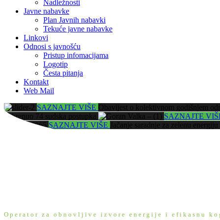
Nadležnosti
Javne nabavke
Plan Javnih nabavki
Tekuće javne nabavke
Linkovi
Odnosi s javnošću
Pristup infomacijama
Logotip
Česta pitanja
Kontakt
Web Mail
SAZNAJTE VIŠE
Obavijest o kolektivnom godišnjem o
pokrenuo 74 sudska postupka
SAZNAJTE VI
SAZNAJTE VIŠE
Jačanje saradnje za zelenu energiju
Operator za obnovljive izvore energije i efikasnu k