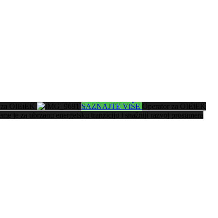
ra za OIEiEK
SAZNAJTE VIŠE
Operator za OIEiEK
eme je za ubrzanu energetsku tranziciju i snažniji razvoj prosumera