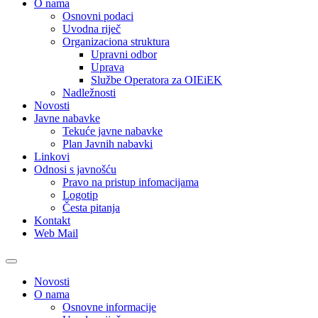
O nama
Osnovni podaci
Uvodna riječ
Organizaciona struktura
Upravni odbor
Uprava
Službe Operatora za OIEiEK
Nadležnosti
Novosti
Javne nabavke
Tekuće javne nabavke
Plan Javnih nabavki
Linkovi
Odnosi s javnošću
Pravo na pristup infomacijama
Logotip
Česta pitanja
Kontakt
Web Mail
Novosti
O nama
Osnovne informacije