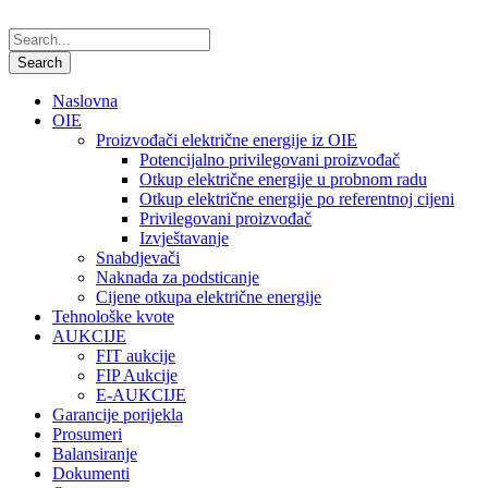
Naslovna
OIE
Proizvođači električne energije iz OIE
Potencijalno privilegovani proizvođač
Otkup električne energije u probnom radu
Otkup električne energije po referentnoj cijeni
Privilegovani proizvođač
Izvještavanje
Snabdjevači
Naknada za podsticanje
Cijene otkupa električne energije
Tehnološke kvote
AUKCIJE
FIT aukcije
FIP Aukcije
E-AUKCIJE
Garancije porijekla
Prosumeri
Balansiranje
Dokumenti