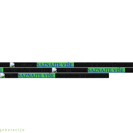
dmoru
SAZNAJTE VIŠE
Nastavlja se reforma Operato
ŠE
Valka otkočio sektor OIE
SAZNAJTE VIŠE
Vrij
SAZNAJTE VIŠE
Obavještenje za proizvođače
ogeneraciju