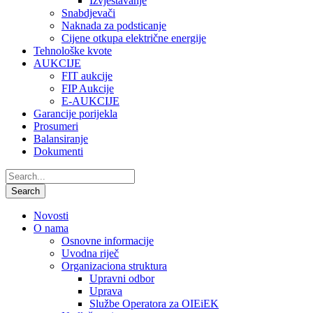
Izvještavanje
Snabdjevači
Naknada za podsticanje
Cijene otkupa električne energije
Tehnološke kvote
AUKCIJE
FIT aukcije
FIP Aukcije
E-AUKCIJE
Garancije porijekla
Prosumeri
Balansiranje
Dokumenti
Novosti
O nama
Osnovne informacije
Uvodna riječ
Organizaciona struktura
Upravni odbor
Uprava
Službe Operatora za OIEiEK