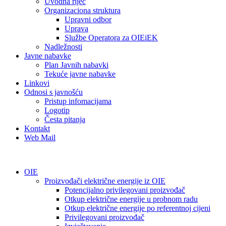
Uvodna riječ
Organizaciona struktura
Upravni odbor
Uprava
Službe Operatora za OIEiEK
Nadležnosti
Javne nabavke
Plan Javnih nabavki
Tekuće javne nabavke
Linkovi
Odnosi s javnošću
Pristup infomacijama
Logotip
Česta pitanja
Kontakt
Web Mail
OIE
Proizvođači električne energije iz OIE
Potencijalno privilegovani proizvođač
Otkup električne energije u probnom radu
Otkup električne energije po referentnoj cijeni
Privilegovani proizvođač